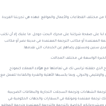
واصل بين الشركات وجمهورها من مختلف القطاعات والأعمال والمواقع. فهذه هي تجربتنا الفريدة
اء لنا على صفحة شركتنا على محرك البحث جوجل. ما عليك إلا أن تكتب
Certifi أو مكتب ترجمة معتمد أو شركة ترانس تك للترجمة المعتمدة أو مكاتب الترجمة المعتمدة في مدينة نصر أو مكاتب
لى مدى سنين ومستوى رضاهم عن الخدمات التي نقدمها.
لخبرة الواسعة في مختلف المجالات.
 الذي حققته ترانس تك في تعاملها مع هؤلاء العملاء كنموذج
إقليمي والدولي، وبما يكسبها الأهلية والقدرة والكفاءة للعمل مع
وترجمة الشهادات وترجمة السجلات التجارية والبطاقات الضريبية
س تك ترجمة معتمدة وموثقة في السفارات والجهات الحكومية في
تكم ومشروعاتكم الخاصة بالترجمة والترجمة المعتمدة وترجمة المواقع