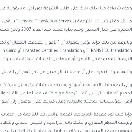
وهذه شهادة منا بذلك بناءًا على طلب الشركة دون أدنى مسؤولية علينا
في شركة ترا
المميزة على مدار السنين ومنذ بداية عملنا منذ العام 2007 ونحن نستهدف رضا العملاء كأولوية قصوى ذات أهمية بالغة.
وبالرغم من ذلك فإننا نؤمن بمقولة أن “الأقوال تصدقها الأفعال أو تك
الترجمة المعتمدة في القاهرة أو غيرها من الكلمات المفتاحية وسوف
وفيها سوف تتعرف على آراء عملائنا الراضين عن تجربتهم في العمل 
وفي الصفحة التالية، نقدم أنموذج وستجد شهادات تزكية من شركات م
لجميع تعاملات ترانس تك للترجمة مع مختلف عملائها من الأفراد وال
أرقى المؤسسات المحلية والدولية وعلى قدرتها على الوصول إلى أسواق
فإذا كنت تود معرفة المزيد عما تقدمه ترانس تك للترجمة من خدمات تر
وترجمة الشهر العقاري والشهادات الدراسية والفيش الجنائي وشهادة 
جمهورية مصر العربية وفي مكاتب وزارة الخارجية، بإمكانك الآن الاطل