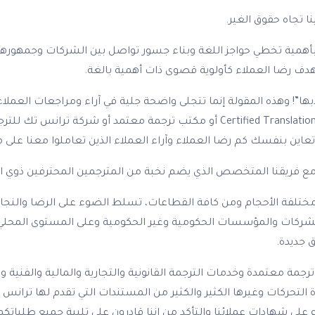
 تجاه حقوق الغير.
نس تك للترجمة (Transtec Translation Services)، نؤمن بأهمية تخطي حواجز اللغة وبناء جسور ت
ذبها”! وهذه المقولة إنما تتجلى واضحة جلية في آراء ومراجعات العمل
TRANSTEC translation أو Transtec Certified Translation أو ed Translation in Cairo
 تعاين بنفسك كم رضا العملاء وآراء العملاء الذين تعاملوا معنا ع
مع فريقنا المتخصص الذي يضم نخبة من المترجمين المحترفين ذوي ا
ختلفة الأحجام ومن كافة القطاعات، تسلط الضوء على الرضا والنجاح
شركات والمؤسسات الحكومية وغير الحكومية وعلى المستوى المحلي وال
 جديدة.
جمة معتمدة وخدمات الترجمة القانونية والتجارية والمالية والفنية 
التحركات وغيرها الكثير والكثير من المستندات التي تقدم لها تران
اع على شهادات عملائنا والتأكد من إننا قادرون على تلبية جميع طلبا