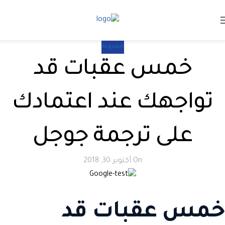
المدونة
خمس عقبات قد
تواجهك عند اعتمادك
على ترجمة جوجل
On أكتوبر 30, 2018
خمس عقبات قد