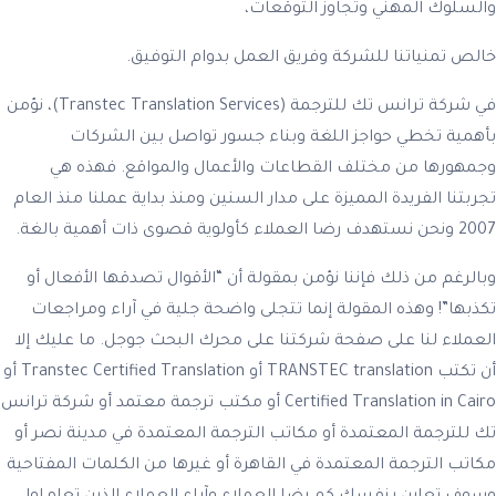
والسلوك المهني وتجاوز التوقعات،
خالص تمنياتنا للشركة وفريق العمل بدوام التوفيق.
في شركة ترانس تك للترجمة (Transtec Translation Services)، نؤمن
بأهمية تخطي حواجز اللغة وبناء جسور تواصل بين الشركات
وجمهورها من مختلف القطاعات والأعمال والمواقع. فهذه هي
تجربتنا الفريدة المميزة على مدار السنين ومنذ بداية عملنا منذ العام
2007 ونحن نستهدف رضا العملاء كأولوية قصوى ذات أهمية بالغة.
وبالرغم من ذلك فإننا نؤمن بمقولة أن “الأقوال تصدقها الأفعال أو
تكذبها”! وهذه المقولة إنما تتجلى واضحة جلية في آراء ومراجعات
العملاء لنا على صفحة شركتنا على محرك البحث جوجل. ما عليك إلا
أن تكتب TRANSTEC translation أو Transtec Certified Translation أو
Certified Translation in Cairo أو مكتب ترجمة معتمد أو شركة ترانس
تك للترجمة المعتمدة أو مكاتب الترجمة المعتمدة في مدينة نصر أو
مكاتب الترجمة المعتمدة في القاهرة أو غيرها من الكلمات المفتاحية