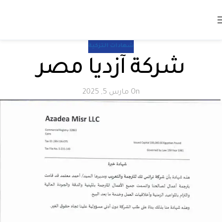
شهادات التزكية
شركة آزديا مصر
On مارس 5, 2025