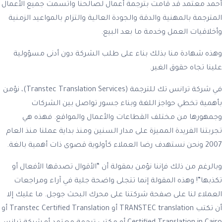
أحمد معتمد قد قامت بترجمة أعمال لصالحنا واتسمت جميع الأعمال
المترجمة بالمهنية والدقة والجودة العالية والتزام بالمواعيد الزمنية
وأخلاقيات العمل وخدمة ما بعد البيع.
وهذه شهادة منا بذلك بناء على طلب الشركة دون أدنى مسؤولية
علينا تجاه حقوق الغير.
في شركة ترانس تك للترجمة (Transtec Translation Services)، نؤمن
بأهمية تخطي حواجز اللغة وبناء جسور تواصل بين الشركات
وجمهورها من مختلف القطاعات والأعمال والمواقع. فهذه هي
تجربتنا الفريدة المميزة على مدار السنين ومنذ بداية عملنا منذ العام
2007 ونحن نستهدف رضا العملاء كأولوية قصوى ذات أهمية بالغة.
وبالرغم من ذلك فإننا نؤمن بمقولة أن “الأقوال تصدقها الأفعال أو
تكذبها”! وهذه المقولة إنما تتجلى واضحة جلية في آراء ومراجعات
العملاء لنا على صفحة شركتنا على محرك البحث جوجل. ما عليك إلا
أن تكتب TRANSTEC translation أو Transtec Certified Translation أو