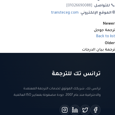
📞
للتواصل
: [01026690088]
🌐
الموقع الإلكتروني
:
transteceg.com
Newer
ترجمة جوجل
Back to list
Older
ترجمة بيان الدرجات
ترانس تك للترجمة
ترانس تك، شريكك الموثوق لخدمات الترجمة المعتمدة
والاحترافية منذ عام 2007. جودة مضمونة بمعايير ISO العالمية.