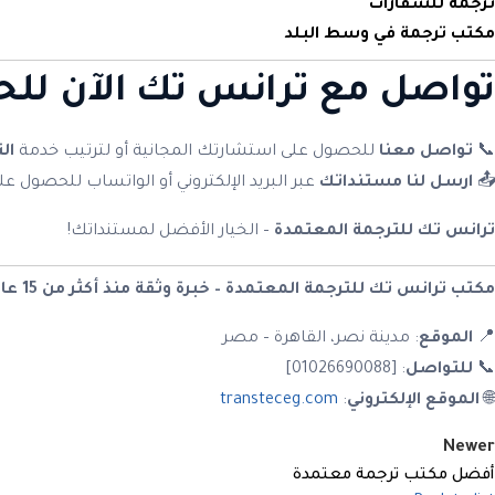
ترجمة للسفارات
مكتب ترجمة في وسط البلد
تواصل مع
ترانس تك
الآن لل
📞
تواصل معنا
للحصول على استشارتك المجانية أو لترتيب خدمة
ال
📤
ارسل لنا مستنداتك
عبر البريد الإلكتروني أو الواتساب للحصول 
ترانس تك للترجمة المعتمدة
– الخيار الأفضل لمستنداتك!
مكتب ترانس تك للترجمة المعتمدة – خبرة وثقة منذ أكثر من 15 عامًا في خدمة الأفراد والشركات في مصر والعالم العربي.
📍
الموقع
: مدينة نصر، القاهرة – مصر
📞
للتواصل
: [01026690088]
🌐
الموقع الإلكتروني
:
transteceg.com
Newer
أفضل مكتب ترجمة معتمدة